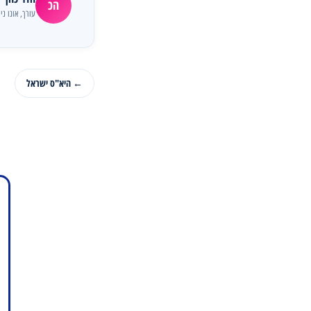
הכ
עורך, אונו ניו
← היא"ס ישראל