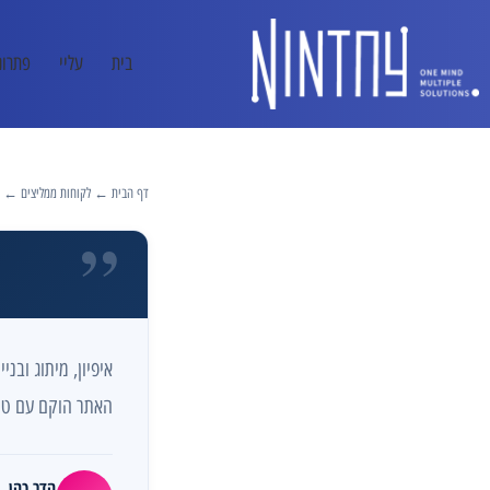
בית
עליי
פתרונו
דף הבית
←
לקוחות ממליצים
← הד
”
איפיון, מיתוג ובנ
האתר הוקם עם טרא
הדר כהן