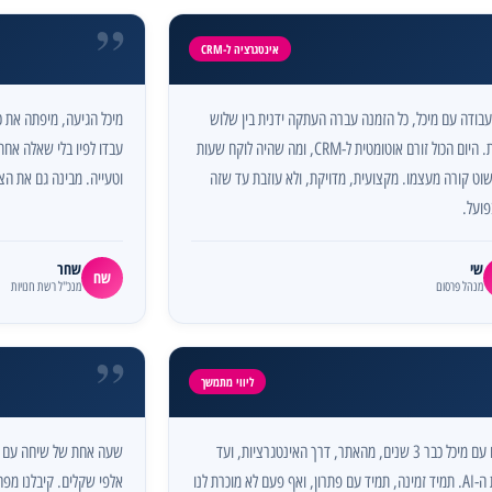
”
אינטגרציה ל-CRM
עבודה עם מיכל, כל הזמנה עברה העתקה ידנית בין שלוש
מיכל הגיעה, מיפתה את 
מערכות. היום הכול זורם אוטומטית ל-CRM, ומה שהיה לוקח שעות
עבדו לפיו בלי שאלה אחת
שוט קורה מעצמו. מקצועית, מדויקת, ולא עוזבת עד שזה
וטעייה. מבינה גם את הצ
פועל.
שי
שחר
שח
מנהל פרסום
מנכ"ל רשת חנויות
”
ליווי מתמשך
עובדים עם מיכל כבר 3 שנים, מהאתר, דרך האינטגרציות, ועד
שעה אחת של שיחה עם מ
מערכת ה-AI. תמיד זמינה, תמיד עם פתרון, ואף פעם לא מוכרת לנו
אלפי שקלים. קיבלנו מפה