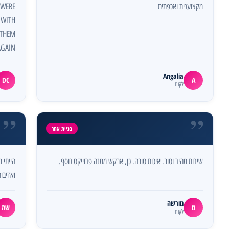
מקצוענית ואכפתית
 WERE
 WITH
 THEM
AGAIN
Angalia
DC
A
לקוח
”
”
בניית אתר
שירות מהיר וטוב. איכות טובה. כן, אבקש ממנה פרוייקט נוסף.
הייתי 
ואדיבות
מורשה
מ
שה
לקוח