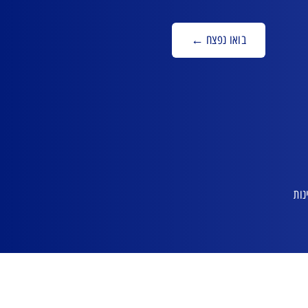
בואו נפצח ←
נות