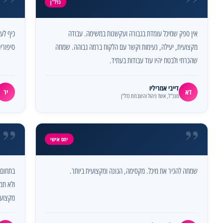
”
”
נדל"ן
אין ספק שמיכל עומדת בגבורה ועקשנות במשימה. עבודה
כיף לעב
מקצועית, יעילה, נעימות וקשר עם הלקוח ברמה גבוהה. שמחה
סיפורים
שהכרתי ולבטח יהיו עוד עבודות בעתיד.
דייבי אמריליו
דא
יר
מנכ"ל, אשד ניהול והשבחת נדל"ן
”
”
יחס אישי
שמחה להכיר את מיכל. מקסימה, הגונה ומקצועית ביותר.
ולא תמי
מקצועי