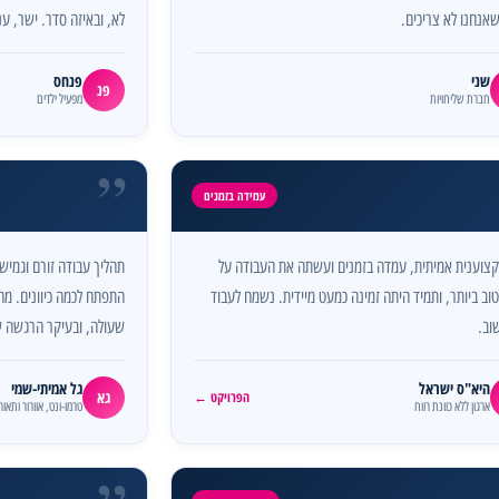
אנחנו לא צריכים.
לא, ובאיזה סדר. ישר, עני
שני
פנחס
פנ
חברת שליחויות
מפעיל ילדים
”
עמידה בזמנים
קצוענית אמיתית, עמדה בזמנים ועשתה את העבודה על
תהליך עבודה זורם וגמיש
וב ביותר, ותמיד היתה זמינה כמעט מיידית. נשמח לעבוד
התפתח לכמה כיוונים. מהי
וב.
שעולה, ובעיקר הרגשה שי
היא"ס ישראל
גל אמיתי-שמי
גא
הפרויקט ←
ארגון ללא כוונת רווח
טרמו-ונט, אוורור ותאו