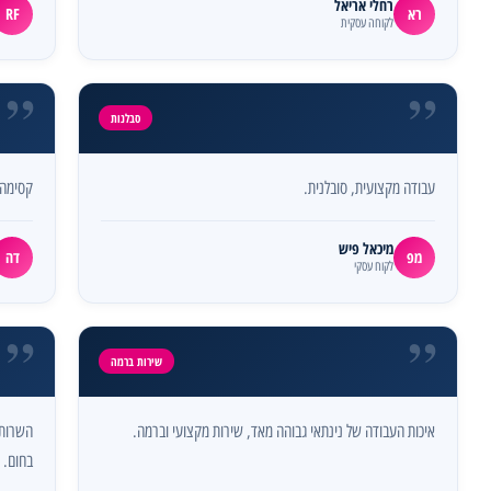
רחלי אריאל
רא
RF
לקוחה עסקית
”
”
סבלנות
עבודה מקצועית, סובלנית.
קסימה 
מיכאל פיש
מפ
דה
לקוח עסקי
”
”
שירות ברמה
איכות העבודה של נינתאי גבוהה מאד, שירות מקצועי וברמה.
השרות 
בחום.