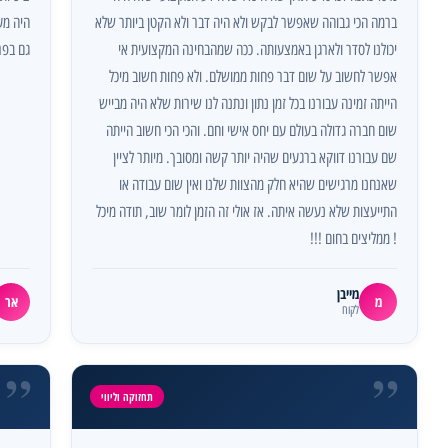
ברמה הכי גבוהה שאפשר לבקש ולא היה דבר ולא הקטן ביותר שלא
היה מע
יכולנו לסדר ולארגן באמצעותה. ככה שמהבחינה המקצועית אי
גם בפרו
אפשר לחשוב על שום דבר פחות ממושלם. ולא פחות חשוב מיכל
הייתה זמינה עבורנו בכל זמן נתון ונתנה לנו שירות שלא היה מבייש
שום חברה גדולה בעולם עם יחס אישי וחם. והכי הכי חשוב הייתה
שם עבורנו דווקא ברגעים שהיה יותר קשה ומסובך. מיותר לציין
שאנחנו מרגישים שהיא חלק מהצוות שלנו ואין שום עבודה או
התייעצות שלא נעשה איתה. אז אולי זה הזמן לומר שוב, תודה מיכל
! ממליצים בחום !!!
מייבן
מ
אר
לקוח
”
”
תחזוקה וליווי