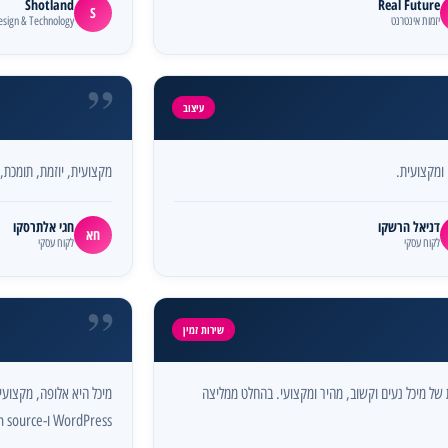
Shotland
Real Future
S
יזמות אינטרנט
esign & Technology
”
עיצוב
ומקצועית.
מקצועית, יוזמת, תומכת, 
דניאל הרשקו
חגי אלתרסקו
חא
לקוח עסקי
לקוח עסקי
”
שירות זמין
של מיכל נעים וקשוב, מהיר ומקצועי. בהחלט ממליצה
מיכל היא אלופה, מקצועי
WordPress ו-open source, ומאוד זמינה.