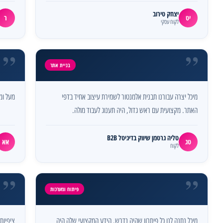
יצחק טירוב
יט
ר
לקוח עסקי
”
”
בניית אתר
מיכל יצרה עבורנו תבנית אלמנטור לשמירת עיצוב אחיד בדפי
מעל ומע
האתר. מקצועית עם ראש גדול, היה תענוג לעבוד מולה.
טליה גרטמן שיווק בדיגיטל B2B
טג
אא
לקוח
”
”
פיתוח ומערכות
מיכל נתנה לנו כל פיתרון שהיה נדרש. הידע המקצועי שלה היה
ציפיותי