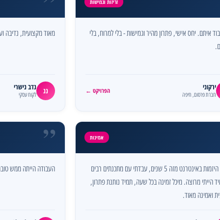
”
זריזות וגמישות
וד איתם. יחס אישי, פתרון מהיר וגמישות - בלי למרוח, בלי
מאוד מקצועית, נדיבה וע
.
ירקוני
נדב נישרי
ננ
הפרויקט ←
חברת פרסום, חיפה
לקוח עסקי
”
אמינות
בתחום היזמות באינטרנט מזה 5 שנים, עבדתי עם מתכנתים רבים
העבודה הייתה ממש טובה
ד הייתי מרוצה. מיכל זמינה בכל שעה, תמיד נותנת פתרון,
ת ואמינה מאוד.