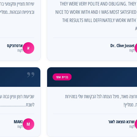
THEY WERE VERY POLITE AND OBLIGING. THEY
שירות מצויין ומקצועי ב
NICE TO WORK WITH AND I WAS MOST SATISFIED
ובציפיות הגבוהות..ממליץ
THE RESULTS WILL DEFFINATELY WORK WITH
Dr. Clive Josset
ארטרוניקס
א
לקוח
לקוח
”
בניית אתר
מרוצה מאוד, מיכל נענתה לכל הבקשות שלי במהירות
שביעות רצון וציון גבוה 
. ממליץ!
לשבח......................
שרגא הוצאה לאור
MAKI
M
לקוח
לקוח