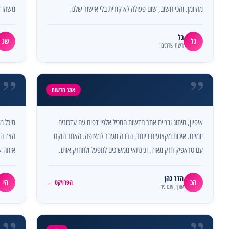
מהיומן. והכי חשוב, שום פעולה לא קורית בלי אישור שלנו.
משהו ש
גל
גל
שנ
רשת שרתים
”
”
אתר חדשות
איפיון, מיתוג ובניית אתר חדשות המכיל אלפי דפים עם עדכונים
מיכל מ
יומיים. איכות מקצועית ביותר, הרבה מעבר למצופה. האתר הוקם
הצד הט
עם טראפיק חזק מאוד, ונינתאי ממשיכים לתפעל ולתחזק אותו.
איתה ש
הדר כהן
הכ
הי
הפרויקט ←
עורך, אונו ניוז