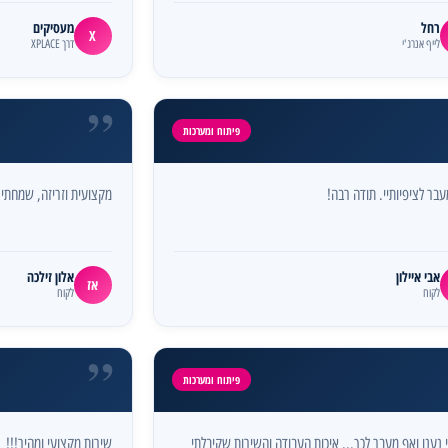
רחל
מעסיקים
X
לייף אנרג'י
דרך XPLACE
”
פיתוח ומערכות
בר לציפיותיי. תודה רבה!
מקצועית וזריזה, שמחתי 
אבי איילון
אלון זילכה
אז
לקוח
לקוח
”
פיתוח ומערכות
 נענו ואף מעבר לכך... איכות העבודה והשירות שקיבלתי
שירות מקצועי ומהיר!!!